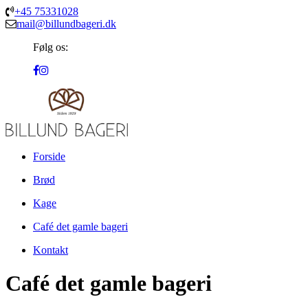
+45 75331028
mail@billundbageri.dk
Følg os:
Forside
Brød
Kage
Café det gamle bageri
Kontakt
Café det gamle bageri