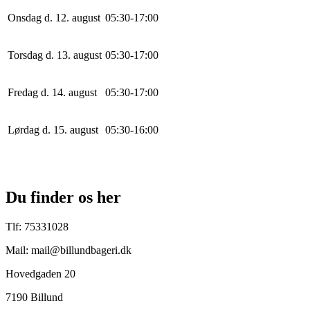
Onsdag d. 12. august
0
5
:
30
-
17
:
0
0
Torsdag d. 13. august
0
5
:
30
-
17
:
0
0
Fredag d. 14. august
0
5
:
30
-
17
:
0
0
Lørdag d. 15. august
0
5
:
30
-
16
:
0
0
Du finder os her
Tlf: 75331028
Mail: mail@billundbageri.dk
Hovedgaden 20
7190 Billund