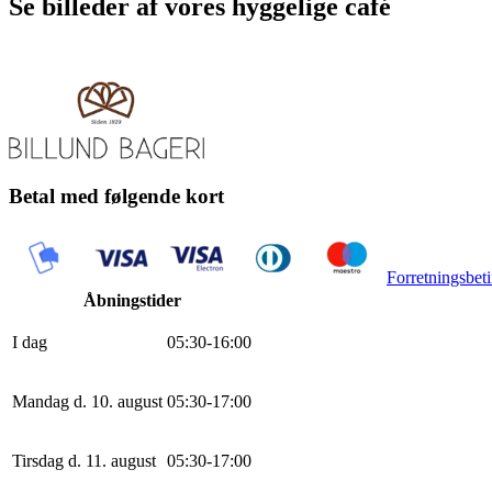
Se billeder af vores hyggelige café
Betal med følgende kort
Forretningsbeti
Åbningstider
I dag
0
5
:
30
-
16
:
0
0
Mandag d. 10. august
0
5
:
30
-
17
:
0
0
Tirsdag d. 11. august
0
5
:
30
-
17
:
0
0